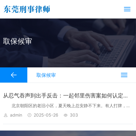
取保候审
取保候审
从忍气吞声到出手反击：一起邻里伤害案如何认定防卫过当与否
北京朝阳区的老旧小区，夏天晚上总安静不下来。有人打牌，有
人唱歌，隔音差的墙把所有声音都放大了。我叫韩澈，五十三岁，在
admin
2025-05-26
303
望京附近一间小律所做刑辩二十五年。事务所不大，窗台上常年放着
一只旧耳塞，是以前一...