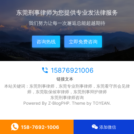
东莞刑事律师为您提供专业发法律服务
我们努力让每一次邂逅总能超越期待
咨询热线
立即免费咨询
15876921006
链接文本
本站关键词：东莞刑事律师，东莞专业刑事律师，东莞看守所会见律
师，东莞取保候审律师，东莞刑事辩护律师
东莞刑事律师咨询
Powered By
Z-BlogPHP
. Theme by
TOYEAN
.
158-7692-1006
添加微信