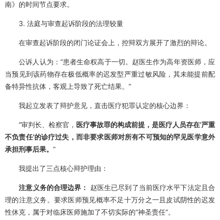
南》的时间节点要求。
3. 法庭与审查起诉阶段的法理较量
在审查起诉阶段的闭门论证会上，控辩双方展开了激烈的辩论。
公诉人认为：“患者生命权高于一切。赵医生作为高年资医师，应
当预见到该药物存在极低概率的迟发型严重过敏风险，其未能提前配
备特异性抗体，客观上导致了死亡结果。”
我起立发表了辩护意见，直击医疗犯罪认定的核心边界：
“审判长、检察官，
医疗事故罪的构成前提，是医疗人员存在‘严重
不负责任’的诊疗过失，而非要求医师对所有不可预知的罕见医学意外
承担刑事后果。
”
我提出了三点核心辩护理由：
注意义务的合理边界：
赵医生已尽到了当前医疗水平下法定且合
理的注意义务。要求医师预见概率不足十万分之一且皮试阴性的迟发
性休克，属于对临床医师施加了不切实际的“神圣责任”。