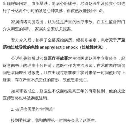
出现呼吸困难、血压暴跌，随后心脏骤停。尽管赵医生及抢救小组进
行了长达两个小时的紧急心肺复苏，但依然没能挽回生命。
家属情绪高度崩溃，认为这是严重的医疗事故。在卫生监督部门
介入调查的同时，家属向公安机关报案。
警方介入后，扣押了全部原始病历。经初步鉴定，患者死于
严重
药物过敏导致的急性 anaphylactic shock（过敏性休克）
。
公诉机关随后以涉嫌
医疗事故罪
对主治医师赵医生立案侦查，起
诉意向书上的理由十分严苛：赵医生作为主治医师，在术前未详细询
问患者隐匿性过敏史，且在出现过敏前驱症状时未第一时间使用肾上
腺素，存在严重不负责任的情形，致使患者死亡。
如果罪名成立，赵医生不仅面临最高三年的有期徒刑，他的执业
医师资格也将被彻底注销。
2. 破译病历里的“时间差”
接到委托后，我和助理第一时间去会见了赵医生。