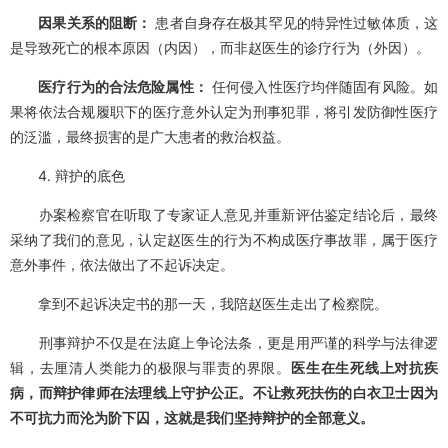
因果关系的阻断：
患者自身存在极其罕见的特异性过敏体质，这
是导致死亡的根本原因（内因），而非赵医生的诊疗行为（外因）。
医疗行为的合法危险属性：
任何侵入性医疗均伴随固有风险。如
果将依法合规履职下的医疗意外认定为刑事犯罪，将引发防御性医疗
的泛滥，最终损害的是广大患者的救治权益。
4. 辩护的底色
办案检察官在听取了专家证人意见并重新评估鉴定结论后，最终
采纳了我们的意见，认定赵医生的行为不构成医疗事故罪，属于医疗
意外事件，依法做出了不起诉决定。
拿到不起诉决定书的那一天，我陪赵医生走出了检察院。
刑事辩护不仅是在法庭上争论法条，更是用严谨的科学与法律逻
辑，去厘清人类能力的极限与罪责的界限。
医生在生死线上对抗疾
病，而辩护律师在法理线上守护公正。不让救死扶伤的白衣卫士因为
不可抗力而沦为阶下囚，这就是我们坚持辩护的全部意义。