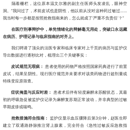
隔着栅栏，这位原本温文尔雅的副主任医师头发凌乱，眼神空
洞。“我问过了，术前皮试也是阴性，他以前从没对这种药过敏过……
我当时每一步都是按照抢救指南来的，怎么就成了‘严重不负责任’？”
在医疗刑事辩护中，单凭情绪化的辩解毫无用处，突破口永远藏
在病历、护理记录与临床指南的对齐上。
我们聘请了顶尖的法医专家和临床专家对上千页的病历与监护仪
导出数据进行逐秒比对，梳理出三个关键事实：
皮试规范无瑕疵：
患者使用的药物严格按照国家药典进行了前置
皮试，结果呈阴性。现行医疗规范并未要求对该类药物进行超剂量或
特殊变应原筛查。
症状掩盖与反应时差：
患者术后伴有轻度麻醉未苏醒状态，其最
初的呼吸急促被监护仪记录为麻醉复苏期正常波动，并非典型的过敏
早期皮疹或喘鸣。
抢救措施符合指南：
监护仪显示血压骤降后第3分钟，赵医生即
建立了双通路静脉推注肾上腺素，完全符合《急性过敏反应急救指