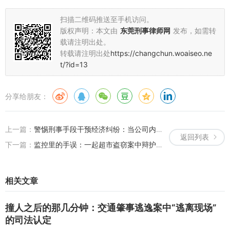
扫描二维码推送至手机访问。
版权声明：本文由
东莞刑事律师网
发布，如需转
载请注明出处。
转载请注明出处
https://changchun.woaiseo.ne
t/?id=13
分享给朋友：
上一篇：
警惕刑事手段干预经济纠纷：当公司内部转账被指控职务侵占，刑事辩护如何还原商业真相？
返回列表
下一篇：
监控里的手误：一起超市盗窃案中辩护律师如何证明“无非法占有目的”并撕开主观故意的裂缝
相关文章
撞人之后的那几分钟：交通肇事逃逸案中“逃离现场”
的司法认定