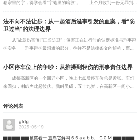
卷宗里的字，得学会看“字缝里的暗纹”。 上个月收到一份无罪判
决书。拿到判决的那一刻，我坐在办公室抽了半包烟，脑子里闪过的
一直是半年前看现场...
法不向不法让步：从一起酒后滋事引发的血案，看“防
卫过当”的法理边界
从“故意伤害”到“正当防卫”：侵害正在进行时的认定标准与刑事辩
护实务 刑事辩护最艰难的部分，往往不是法律条文的解构，而是
将法官从冷冰冰的“事后诸葛亮”视角，拉回到案发当时那个惊心动魄
的现场。 ...
小区停车位上的争吵：从推搡到轻伤的刑事责任边界
成都高新区的一个回迁小区，晚上七点后停车位总是紧张。车灯
来回扫，喇叭声此起彼伏。我叫吴砺，五十九岁，在高新区一间小律
所做刑辩三十一年。事务所很朴素，窗台上常年放着一只旧停车牌，
是以前一个当事人留下...
评论列表
gfdg
2025-05-19
▇▇▇▇▇▇被窝看一 直靠它解闷 6 6 a a b b。 C 0 M ▇▇▇▇▇