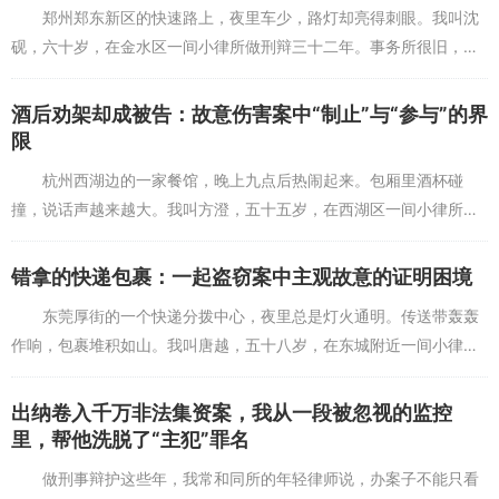
郑州郑东新区的快速路上，夜里车少，路灯却亮得刺眼。我叫沈
砚，六十岁，在金水区一间小律所做刑辩三十二年。事务所很旧，窗
台上常年放着一只行车记录仪的支架，是以前一个当事人留下的，说
是“关键时刻别忘了留...
酒后劝架却成被告：故意伤害案中“制止”与“参与”的界
限
杭州西湖边的一家餐馆，晚上九点后热闹起来。包厢里酒杯碰
撞，说话声越来越大。我叫方澄，五十五岁，在西湖区一间小律所做
刑辩二十七年。事务所很普通，窗台上常年放着一只旧打火机，是以
前一个当事人留下的，说...
错拿的快递包裹：一起盗窃案中主观故意的证明困境
东莞厚街的一个快递分拨中心，夜里总是灯火通明。传送带轰轰
作响，包裹堆积如山。我叫唐越，五十八岁，在东城附近一间小律所
做刑辩三十年。事务所很简单，窗台上常年放着一只旧快递袋，是以
前一个当事人留下的，...
出纳卷入千万非法集资案，我从一段被忽视的监控
里，帮他洗脱了“主犯”罪名
做刑事辩护这些年，我常和同所的年轻律师说，办案子不能只看