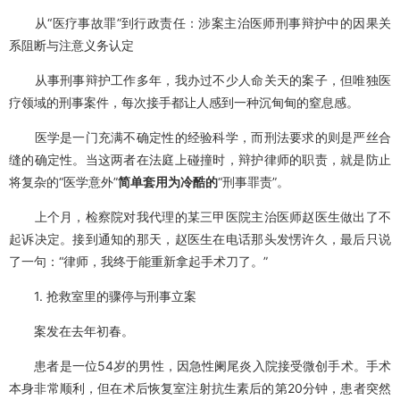
从“医疗事故罪”到行政责任：涉案主治医师刑事辩护中的因果关
系阻断与注意义务认定
从事刑事辩护工作多年，我办过不少人命关天的案子，但唯独医
疗领域的刑事案件，每次接手都让人感到一种沉甸甸的窒息感。
医学是一门充满不确定性的经验科学，而刑法要求的则是严丝合
缝的确定性。当这两者在法庭上碰撞时，辩护律师的职责，就是防止
将复杂的“医学意外”
简单套用为冷酷的
“刑事罪责”。
上个月，检察院对我代理的某三甲医院主治医师赵医生做出了不
起诉决定。接到通知的那天，赵医生在电话那头发愣许久，最后只说
了一句：“律师，我终于能重新拿起手术刀了。”
1. 抢救室里的骤停与刑事立案
案发在去年初春。
患者是一位54岁的男性，因急性阑尾炎入院接受微创手术。手术
本身非常顺利，但在术后恢复室注射抗生素后的第20分钟，患者突然